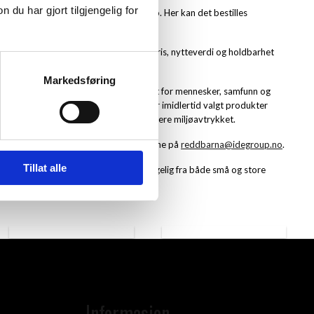
u har gjort tilgjengelig for
profilprodukter med Redd Barnas logo. Her kan det bestilles
og viktige informasjonsarbeid.
ent i henhold til Redd Barnas profil. Pris, nytteverdi og holdbarhet
g til miljø, bærekraft og fraktmetode.
Markedsføring
 forretningspraksis sammen, med respekt for mennesker, samfunn og
bærer også varer produsert i Asia. Vi har imidlertid valgt produkter
 på lager i Norge og Europa, for å redusere miljøavtrykket.
r savner i sortimentet, kontakt oss gjerne på
reddbarna@idegroup.no
.
Tillat alle
attform, og utformet for å være tilgjengelig fra både små og store
Informasjon