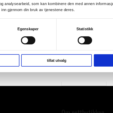
og analysearbeid, som kan kombinere den med annen informasjon d
Redd Barnas nettbutikk inneholder 
 inn gjennom din bruk av tjenestene deres.
produkter til deres arrangementer 
Produktene er nøye utvalgt og godkj
ligger til grunn for valgene, i tilleg
Egenskaper
Statistikk
Vi jobber for å ha en bærekraftig
miljø. En naturlig del av dette inne
som er allerede importert og ligger
Dersom det er noe du lurer på, elle
tillat utvalg
Butikken er laget på en moderne pl
skjermer.
Om nettbutikken